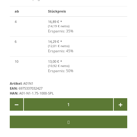
ab
Stückpreis
4
16,89 €
*
(14,19 € netto)
Ersparnis: 35%
6
14,29 €
*
(12,01 € netto)
Ersparnis: 45%
10
13,00 €
*
(10,92 € netto)
Ersparnis: 50%
Artikel:
A01N1
EAN:
6975337032427
HAN:
A01-N1-1.75-1000-SPL