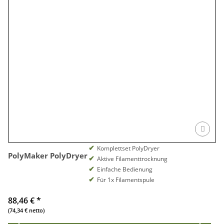
Komplettset PolyDryer
PolyMaker PolyDryer
Aktive Filamenttrocknung
Einfache Bedienung
Für 1x Filamentspule
88,46 €
*
(74,34 € netto)