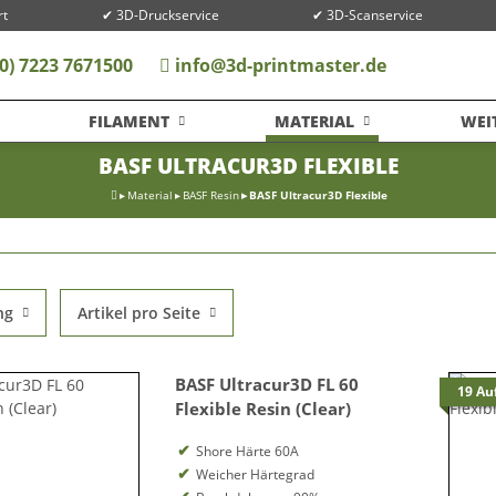
rt
✔ 3D-Druckservice
✔ 3D-Scanservice
0) 7223 7671500
info@3d-printmaster.de
FILAMENT
MATERIAL
WEI
BASF ULTRACUR3D FLEXIBLE
Material
BASF Resin
BASF Ultracur3D Flexible
ng
Artikel pro Seite
BASF Ultracur3D FL 60
19 Au
Flexible Resin (Clear)
Shore Härte 60A
Weicher Härtegrad