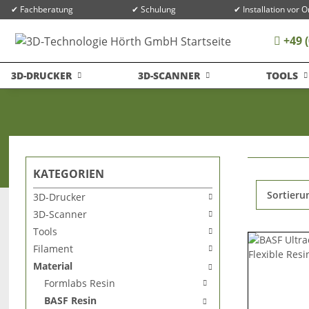
✔ Fachberatung
✔ Schulung
✔ Installation vor O
+49 (
3D-DRUCKER
3D-SCANNER
TOOLS
KATEGORIEN
Sortieru
3D-Drucker
3D-Scanner
Tools
Filament
Material
Formlabs Resin
BASF Resin