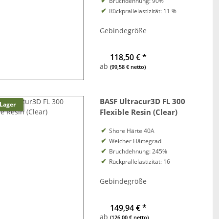
Bruchdehnung: 90%
Rückprallelastizität: 11 %
Gebindegröße
118,50 €
*
ab
(99,58 € netto)
BASF Ultracur3D FL 300
 Lager
Flexible Resin (Clear)
Shore Härte 40A
Weicher Härtegrad
Bruchdehnung: 245%
Rückprallelastizität: 16
Gebindegröße
149,94 €
*
ab
(126,00 € netto)