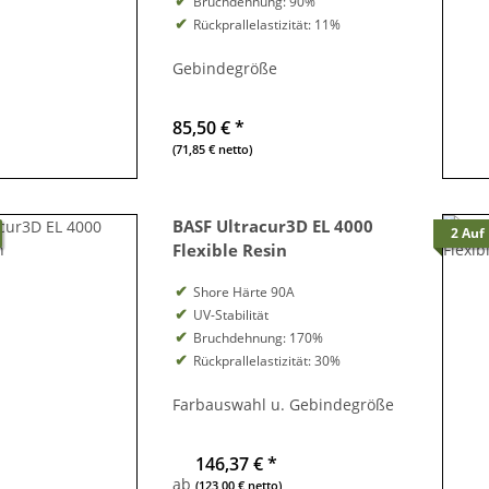
Bruchdehnung: 90%
Rückprallelastizität: 11%
Gebindegröße
85,50 €
*
(71,85 € netto)
BASF Ultracur3D EL 4000
2 Auf
Flexible Resin
Shore Härte 90A
UV-Stabilität
Bruchdehnung: 170%
Rückprallelastizität: 30%
Farbauswahl u. Gebindegröße
146,37 €
*
ab
(123,00 € netto)