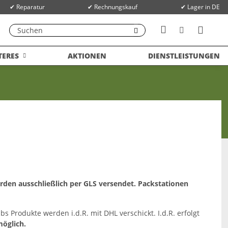
✔ Reparatur
✔ Rechnungskauf
✔ Lager in DE
TERES
AKTIONEN
DIENSTLEISTUNGEN
den ausschließlich per GLS versendet.
Packstationen
bs Produkte werden i.d.R. mit DHL verschickt.
I.d.R. erfolgt
möglich.