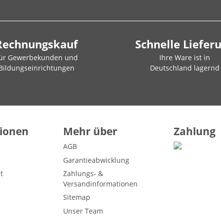
Rechnungskauf
Schnelle Liefer
ür Gewerbekunden und
Ihre Ware ist in
Bildungseinrichtungen
Deutschland lagernd
ionen
Mehr über
Zahlung
AGB
Garantieabwicklung
t
Zahlungs- &
Versandinformationen
Sitemap
Unser Team