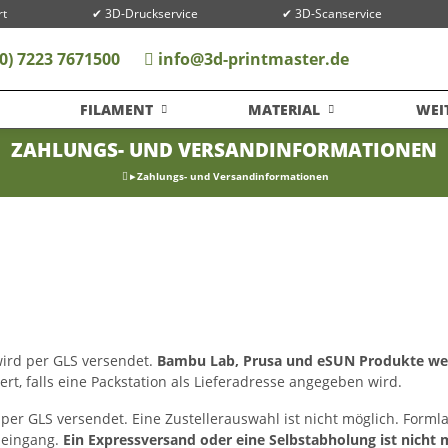
rt
✔ 3D-Druckservice
✔ 3D-Scanservice
0) 7223 7671500
info@3d-printmaster.de
FILAMENT
MATERIAL
WEI
ZAHLUNGS- UND VERSANDINFORMATIONEN
Zahlungs- und Versandinformationen
wird per GLS versendet.
Bambu Lab, Prusa und eSUN Produkte wer
rt, falls eine Packstation als Lieferadresse angegeben wird.
per GLS versendet. Eine Zustellerauswahl ist nicht möglich.
Formla
leingang.
Ein Expressversand oder eine Selbstabholung ist nicht 