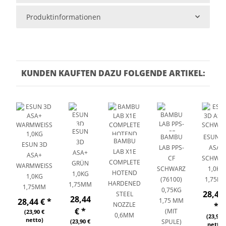
Produktinformationen
KUNDEN KAUFTEN DAZU FOLGENDE ARTIKEL:
ESUN
BAMBU
ESUN 3
BAMBU
3D
ESUN 3D
LAB PPS-
ASA+
LAB X1E
ASA+
ASA+
CF
SCHWA
COMPLETE
GRÜN
WARMWEISS 1
SCHWARZ
1,0KG
HOTEND
1,0KG
,0KG 1
(76100)
1,75M
HARDENED
1,75MM
,75MM
0,75KG
28,44 
STEEL
28,44
28,44 €
*
1,75 MM
NOZZLE
*
€
*
(MIT
(23,90 €
0,6MM
(23,90 
netto)
(23,90 €
SPULE)
netto)