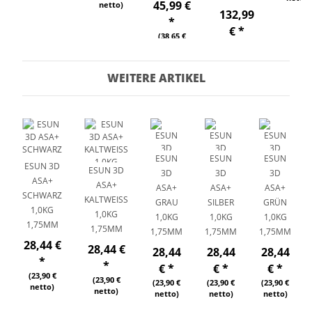
45,99 €
netto)
132,99
*
€
*
(38,65 €
(111,76 €
netto)
netto)
177,32 €
WEITERE ARTIKEL
pro 1 kg
ESUN
ESUN
ESUN
ESUN 3D
ESUN 3D
3D
3D
3D
ASA+
ASA+
ASA+
ASA+
ASA+
SCHWARZ
KALTWEISS 1
GRAU
SILBER
GRÜN
1,0KG
,0KG 1
1,0KG
1,0KG
1,0KG
1,75MM
,75MM
1,75MM
1,75MM
1,75MM
28,44 €
28,44 €
28,44
28,44
28,44
*
*
€
*
€
*
€
*
(23,90 €
(23,90 €
(23,90 €
(23,90 €
(23,90 €
netto)
netto)
netto)
netto)
netto)