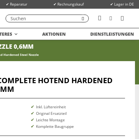
✔ Reparatur
✔ Rechnungskauf
✔ Lager in DE
TERES
AKTIONEN
DIENSTLEISTUNGEN
ZZLE 0,6MM
d Hardened Steel Nozzle
 COMPLETE HOTEND HARDENED
,6MM
Inkl. Lüftereinheit
Original Ersatzteil
Leichte Montage
Komplette Baugruppe