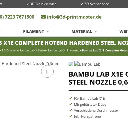
rt
✔ 3D-Druckservice
✔ 3D-Scanservice
0) 7223 7671500
info@3d-printmaster.de
FILAMENT
MATERIAL
WEI
 X1E COMPLETE HOTEND HARDENED STEEL NO
3D-Drucker
Bambu Lab X-Serie
Bambu Lab X1E Hotend
Bambu Lab X1E Complete Hoten
BAMBU LAB X1E
STEEL NOZZLE 0
Für Bambu Lab X1E
Mit gehärteter Düse
Verschiedene Durchmesser
Inkl. Heizpatrone