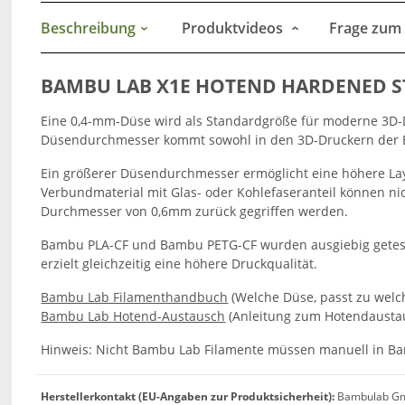
Beschreibung
Produktvideos
Frage zum 
BAMBU LAB X1E HOTEND HARDENED ST
Eine 0,4-mm-Düse wird als Standardgröße für moderne 3D-Dr
Düsendurchmesser kommt sowohl in den 3D-Druckern der Ba
Ein größerer Düsendurchmesser ermöglicht eine höhere Laye
Verbundmaterial mit Glas- oder Kohlefaseranteil können ni
Durchmesser von 0,6mm zurück gegriffen werden.
Bambu PLA-CF
und
Bambu PETG-CF
wurden ausgiebig getes
erzielt gleichzeitig eine höhere Druckqualität.
Bambu Lab Filamenthandbuch
(Welche Düse, passt zu welc
Bambu Lab Hotend-Austausch
(Anleitung zum Hotendausta
Hinweis: Nicht Bambu Lab Filamente müssen manuell in Ba
Herstellerkontakt (EU-Angaben zur Produktsicherheit):
Bambulab Gmb