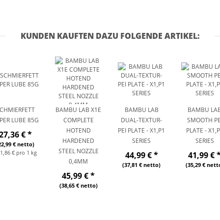
KUNDEN KAUFTEN DAZU FOLGENDE ARTIKEL:
CHMIERFETT
BAMBU LAB X1E
BAMBU LAB
BAMBU LA
PER LUBE 85G
COMPLETE
DUAL-TEXTUR-
SMOOTH PE
HOTEND
PEI PLATE - X1,P1
PLATE - X1,
27,36 €
*
HARDENED
SERIES
SERIES
22,99 € netto)
STEEL NOZZLE
1,86 € pro 1 kg
44,99 €
*
41,99 €
0,4MM
(37,81 € netto)
(35,29 € nett
45,99 €
*
(38,65 € netto)