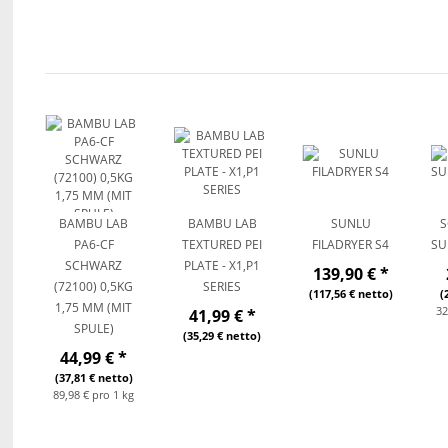
BAMBU LAB
BAMBU LAB
SUNLU
S
PA6-CF
TEXTURED PEI
FILADRYER S4
SU
SCHWARZ
PLATE - X1,P1
139,90 €
*
(72100) 0,5KG
SERIES
(117,56 € netto)
(
1,75 MM (MIT
32
41,99 €
*
SPULE)
(35,29 € netto)
44,99 €
*
(37,81 € netto)
89,98 € pro 1 kg