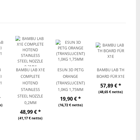
B
BAMBU LAB X1E
ESUN 3D PETG
BAMBU LAB TH
I
COMPLETE
ORANGE
BOARD FÜR X1E
P1
HOTEND
(TRANSLUCENT)
57,89 €
*
STAINLESS
1,0KG 1,75MM
(48,65 € netto)
STEEL NOZZLE
*
19,90 €
*
0,2MM
o)
(16,72 € netto)
48,99 €
*
(41,17 € netto)