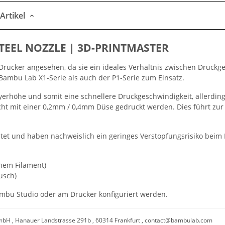
Artikel
EEL NOZZLE | 3D-PRINTMASTER
ucker angesehen, da sie ein ideales Verhältnis zwischen Druckges
mbu Lab X1-Serie als auch der P1-Serie zum Einsatz.
rhöhe und somit eine schnellere Druckgeschwindigkeit, allerding
cht mit einer 0,2mm / 0,4mm Düse gedruckt werden. Dies führt zur
tet und haben nachweislich ein geringes Verstopfungsrisiko bei
hem Filament)
usch)
mbu Studio oder am Drucker konfiguriert werden.
H , Hanauer Landstrasse 291b , 60314 Frankfurt ,
contact@bambulab.com