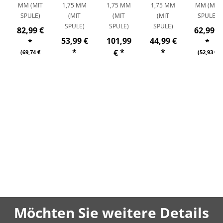
MM (MIT
1,75 MM
1,75 MM
1,75 MM
MM (MIT
SPULE)
(MIT
(MIT
(MIT
SPULE)
SPULE)
SPULE)
SPULE)
82,99 €
62,99 €
53,99 €
101,99
44,99 €
*
*
*
€
*
*
(69,74 €
(52,93 €
netto)
netto)
(45,37 €
(85,71 €
(37,81 €
netto)
netto)
netto)
107,98 €
89,98 € pro
pro 1 kg
1 kg
Möchten Sie weitere Details