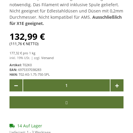
notwendig. Das Filament wird inklusive Spule geliefert.
Nicht geeignet für Edlestahldüsen und Düsen mit 0,2mm
Durchmesser. Nicht kompatibel für AMS.
Ausschließlich
für X1E geeignet.
132,99 €
(111,76 € NETTO)
177,32 € pro 1 kg
inkl. 19% USt. | zzgl.
Versand
Artikel:
T02K0
EAN:
6975337038283
HAN:
T02-K0-1.75-750-SPL
14 Auf Lager
Lieferzeit:
1 - 3 Werktage