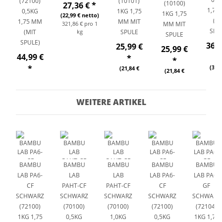
(72100)
(10101)
10100) 1
27,36 €
*
1,75
0,5KG
1KG 1,75
KG 1,75 M
(22,99 € netto)
(M
1,75 MM
MM MIT
321,86 € pro 1
M MIT S
SPU
(MIT
kg
SPULE
PULE
SPULE)
36,8
25,99 €
25,99 €
44,99 €
*
*
*
*
(31,0
(21,84 €
(21,84 €
net
netto)
(37,81 €
netto)
73,7
netto)
pro 1
89,98 € pro
WEITERE ARTIKEL
1 kg
BAMBU
BAMBU
BAMBU
BAMBU
BAMBU
LAB PA6-
LAB
LAB
LAB PA6-
LAB PA6-
CF
PAHT-CF
PAHT-CF
CF
GF
SCHWARZ
SCHWARZ
SCHWARZ
SCHWARZ
SCHWARZ
(72100)
(70100)
(70100)
(72100)
(72104)
1KG 1,75
0,5KG
1,0KG
0,5KG
1KG 1,75