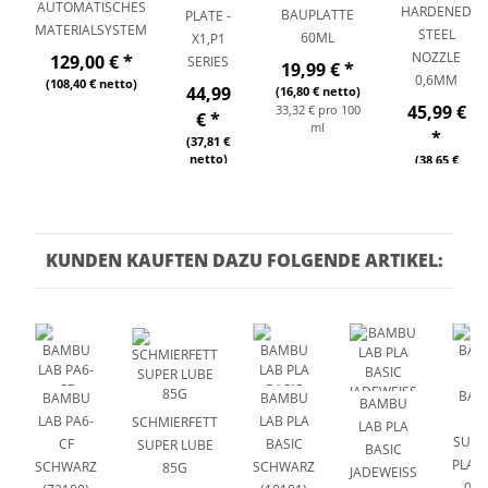
AUTOMATISCHES
HARDENED
BAUPLATTE
PLATE -
MATERIALSYSTEM
STEEL
60ML
X1,P1
NOZZLE
129,00 €
*
SERIES
19,99 €
*
0,6MM
(108,40 € netto)
44,99
(16,80 € netto)
45,99 €
33,32 € pro 100
€
*
ml
*
(37,81 €
netto)
(38,65 €
netto)
KUNDEN KAUFTEN DAZU FOLGENDE ARTIKEL:
BAM
BAMBU
BAMBU
BAMBU
LA
LAB PA6-
LAB PLA
SCHMIERFETT
LAB PLA
SUPP
CF
BASIC
SUPER LUBE
BASIC
PLA/
SCHWARZ
SCHWARZ
85G
JADEWEISS (
0,5