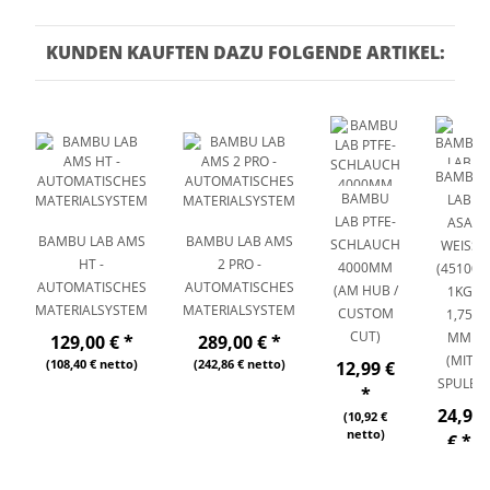
KUNDEN KAUFTEN DAZU FOLGENDE ARTIKEL:
BAMBU
BAMBU
LAB
LAB PTFE-
ASA
BAMBU LAB AMS
BAMBU LAB AMS
SCHLAUCH
WEISS (
HT -
2 PRO -
4000MM
45100) 1
AUTOMATISCHES
AUTOMATISCHES
(AM HUB /
KG 1
MATERIALSYSTEM
MATERIALSYSTEM
CUSTOM
,75 M
CUT)
M (
129,00 €
*
289,00 €
*
MIT S
(108,40 € netto)
(242,86 € netto)
12,99 €
PULE)
*
24,99
(10,92 €
netto)
€
*
(21,00 €
netto)