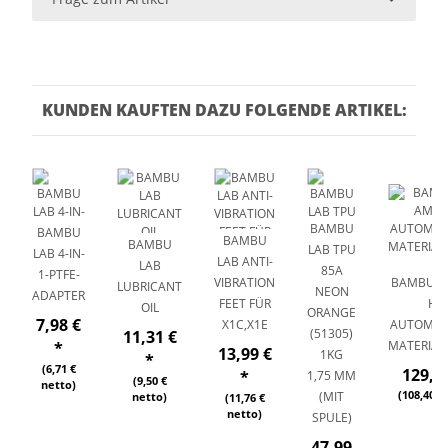
KUNDEN KAUFTEN DAZU FOLGENDE ARTIKEL:
BAMBU
BAMBU
BAMBU
BAMBU
LAB TPU
LAB 4-IN-
LAB ANTI-
LAB
85A
1-PTFE-
VIBRATION
BAMBU L
LUBRICANT
NEON
ADAPTER
FEET FÜR
HT 
OIL
ORANGE
7,98 €
X1C,X1E
AUTOMAT
(51305)
11,31 €
MATERIAL
*
13,99 €
1KG
*
(6,71 €
129,0
*
1,75 MM
(9,50 €
netto)
(108,40 €
(MIT
netto)
(11,76 €
netto)
SPULE)
47,99