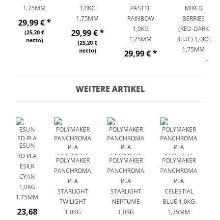
1,75MM
1,0KG
PASTEL
MIXED
1,75MM
RAINBOW
BERRIES
29,99 €
*
1,0KG
(RED-DARK
29,99 €
*
(25,20 €
1,75MM
BLUE) 1,0KG
netto)
(25,20 €
1,75MM
netto)
29,99 €
*
21,99 €
*
(25,20 €
netto)
(18,48 €
netto)
WEITERE ARTIKEL
ESUN
3D PLA
POLYMAKER
POLYMAKER
POLYMAKER
P
ESILK
PANCHROMA
PANCHROMA
PANCHROMA
P
CYAN
PLA
PLA
PLA
1,0KG
STARLIGHT
STARLIGHT
CELESTIAL
1,75MM
TWILIGHT
NEPTUME
BLUE 1,0KG
B
23,68
1,0KG
1,0KG
1,75MM