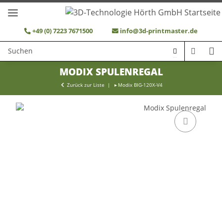
+49 (0) 7223 7671500
info@3d-printmaster.de
MODIX SPULENREGAL
Zurück zur Liste
Modix BIG-120X-V4