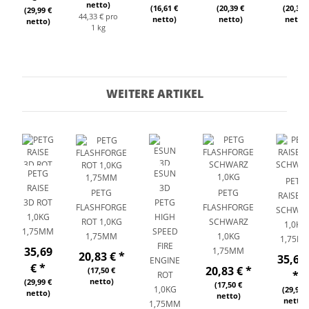
netto)
(16,61 €
(20,39 €
(20,39 
(29,99 €
44,33 € pro
netto)
netto)
netto)
netto)
1 kg
WEITERE ARTIKEL
PETG
ESUN
PETG
RAISE
3D
PETG
PETG
RAISE 3
3D ROT
PETG
FLASHFORGE
FLASHFORGE
SCHWA
1,0KG
HIGH
ROT 1,0KG
SCHWARZ
1,0KG
1,75MM
SPEED
1,75MM
1,0KG
1,75M
FIRE
35,69
1,75MM
20,83 €
*
35,69 
ENGINE
€
*
20,83 €
*
(17,50 €
*
ROT
netto)
(29,99 €
(17,50 €
1,0KG
(29,99 
netto)
netto)
netto)
1,75MM