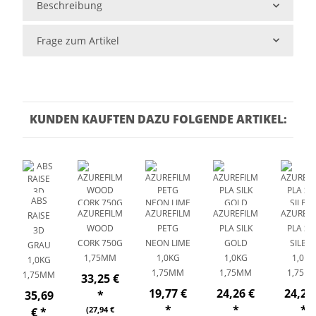
Beschreibung
Frage zum Artikel
KUNDEN KAUFTEN DAZU FOLGENDE ARTIKEL:
ABS
AZUREFILM
AZUREFILM
AZUREFILM
AZUREFI
RAISE
WOOD
PETG
PLA SILK
PLA SIL
3D
CORK 750G
NEON LIME
GOLD
SILBE
GRAU
1,75MM
1,0KG
1,0KG
1,0KG
1,0KG
1,75MM
1,75MM
1,75M
1,75MM
33,25 €
19,77 €
24,26 €
24,26
35,69
*
*
*
*
(27,94 €
€
*