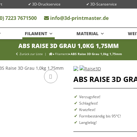
rt
✔ 3D-Druckservice
✔ 3D-Scanservice
0) 7223 7671500
info@3d-printmaster.de
FILAMENT
MATERIAL
WEI
ABS RAISE 3D GRAU 1,0KG 1,75MM
Zurück zur Liste
Filament
ABS Raise 3D Grau 1,0kg 1,75mm
ABS RAISE 3D GR
Verzugsfest!
Schlagfest!
Kratzfest!
Formbeständig bis 95°C!
Langlebig!