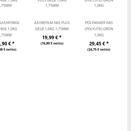
FLASHFORGE
AZUREFILM ABS PLUS
POLYMAKER ABS
NGE 1,0KG
GELB 1,0KG 1,75MM
(POLYLITE) GRÜN
1,75MM
1,0KG
19,99 €
*
8,90 €
*
29,45 €
*
(16,80 € netto)
88 € netto)
(24,75 € netto)