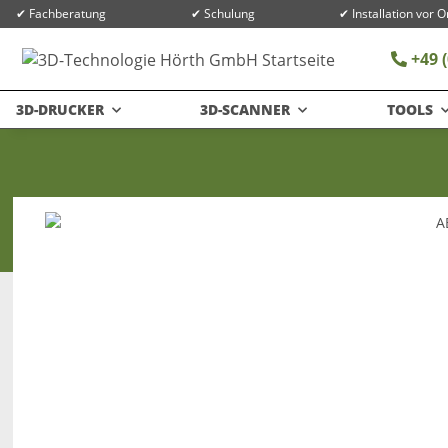
✔ Fachberatung
✔ Schulung
✔ Installation vor O
+49 (
3D-DRUCKER
3D-SCANNER
TOOLS