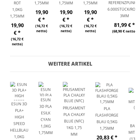
REFERENZPUNKT
ROT
1,75MM
1,75MM
1,75MM
6.000STÜCK/ROLL
1,0KG
19,90
19,90
19,90
3MM
1,75MM
€
*
€
*
€
*
81,99 €
*
19,90
(16,72 €
(16,72 €
(16,72 €
netto)
netto)
netto)
(68,90 € netto)
€
*
(16,72 €
netto)
WEITERE ARTIKEL
ESUN
ESUN 3D
3D PLA
PRUSAMENT
PLA
PLA+
ESILK
PLA CHALKY
FLASHFORGE
HIGH
CYAN
BLUE (NFC)
BLAU 0,5KG
SPEED
BAMB
1,0KG
1KG 1,75
1,75MM
HELLBLAU
MITT
1,75MM
MM
1,0KG
20,83 €
*
(1390