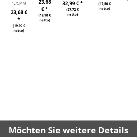
23,68
32,99 €
*
1,75MM
(17,50 €
(
€
*
netto)
(27,72 €
23,68 €
netto)
(19,90 €
*
netto)
(2
(19,90 €
netto)
Möchten Sie weitere Details