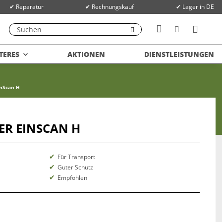
✔ Reparatur
✔ Rechnungskauf
✔ Lager in DE
TERES
AKTIONEN
DIENSTLEISTUNGEN
inScan H
R EINSCAN H
Für Transport
Guter Schutz
Empfohlen