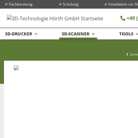
✔ Fachberatung
✔ Schulung
✔ Installation vor O
+49 (
3D-DRUCKER
3D-SCANNER
TOOLS
Zurüc