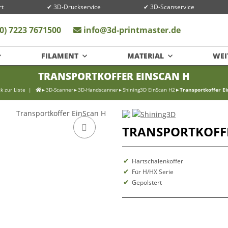
rt
✔ 3D-Druckservice
✔ 3D-Scanservice
0) 7223 7671500
info@3d-printmaster.de
FILAMENT
MATERIAL
WEI
TRANSPORTKOFFER EINSCAN H
k zur Liste
3D-Scanner
3D-Handscanner
Shining3D EinScan H2
Transportkoffer E
TRANSPORTKOFFE
Hartschalenkoffer
Für H/HX Serie
Gepolstert