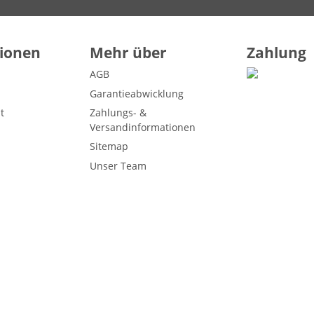
ionen
Mehr über
Zahlung
AGB
Garantieabwicklung
t
Zahlungs- &
Versandinformationen
TRANSPORTKOFFER EINSCAN PRO SERIE
Sitemap
276,89 €
*
Unser Team
(232,68 € netto)