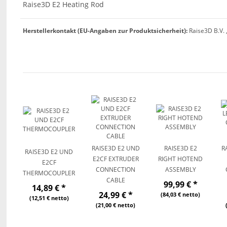
Raise3D E2 Heating Rod
Herstellerkontakt (EU-Angaben zur Produktsicherheit):
Raise3D B.V. 
RAISE3D E2 UND
RAISE3D E2
R
RAISE3D E2 UND
E2CF EXTRUDER
RIGHT HOTEND
E2CF
CONNECTION
ASSEMBLY
THERMOCOUPLER
CABLE
99,99 €
*
14,89 €
*
24,99 €
*
(84,03 € netto)
(12,51 € netto)
(21,00 € netto)