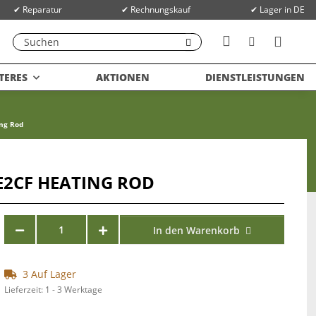
✔ Reparatur
✔ Rechnungskauf
✔ Lager in DE
TERES
AKTIONEN
DIENSTLEISTUNGEN
ing Rod
E2CF HEATING ROD
In den Warenkorb
3 Auf Lager
Lieferzeit:
1 - 3 Werktage