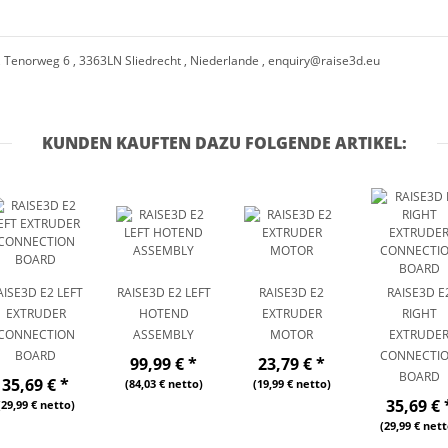
, Tenorweg 6 , 3363LN Sliedrecht , Niederlande ,
enquiry@raise3d.eu
KUNDEN KAUFTEN DAZU FOLGENDE ARTIKEL:
AISE3D E2 LEFT
RAISE3D E2 LEFT
RAISE3D E2
RAISE3D E
EXTRUDER
HOTEND
EXTRUDER
RIGHT
CONNECTION
ASSEMBLY
MOTOR
EXTRUDE
BOARD
CONNECTI
99,99 €
*
23,79 €
*
BOARD
35,69 €
*
(84,03 € netto)
(19,99 € netto)
35,69 €
(29,99 € netto)
(29,99 € nett