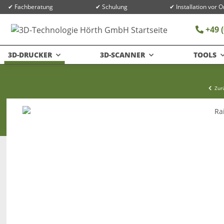
✔ Fachberatung
✔ Schulung
✔ Installation vor O
+49 (
3D-DRUCKER
3D-SCANNER
TOOLS
Zurü