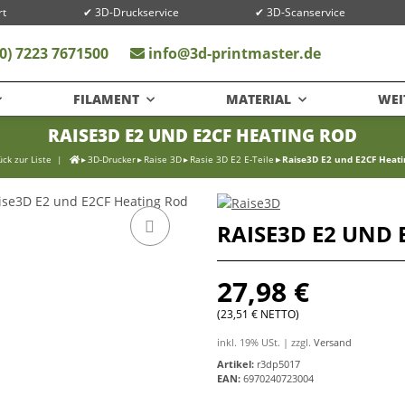
rt
✔ 3D-Druckservice
✔ 3D-Scanservice
0) 7223 7671500
info@3d-printmaster.de
FILAMENT
MATERIAL
WEI
RAISE3D E2 UND E2CF HEATING ROD
ck zur Liste
3D-Drucker
Raise 3D
Rasie 3D E2 E-Teile
Raise3D E2 und E2CF Heat
RAISE3D E2 UND 
27,98 €
(23,51 € NETTO)
inkl. 19% USt. | zzgl.
Versand
Artikel:
r3dp5017
EAN:
6970240723004