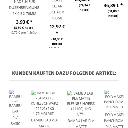
GLASS
NADELN FÜR
36,89 €
*
(74,34 €
CLEAN
DÜSENREINIGUNG
netto)
(31,00 €
SCHAUM
5X 0,3 X 70MM
netto)
400ML
3,93 €
*
12,97 €
(3,30 € netto)
0,79 € pro 1 Stück
*
(10,90 €
netto)
32,43 € pro
1 l
KUNDEN KAUFTEN DAZU FOLGENDE ARTIKEL:
BAMBU
LAB
POLYMAKER
PLA
BAMBU LAB PLA
BAMBU LAB PLA
PANCHROMA
BASIC
MATTE
MATTE
PLA MATTE