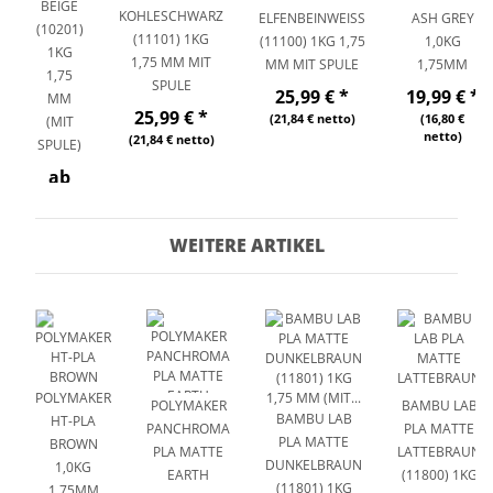
BEIGE
KOHLESCHWARZ
ELFENBEINWEISS (
ASH GREY
(10201)
(11101) 1KG
11100) 1KG 1,75 M
1,0KG
1KG
1,75 MM MIT
M MIT SPULE
1,75MM
1,75
SPULE
25,99 €
*
19,99 €
*
MM
25,99 €
*
(21,84 € netto)
(16,80 €
(MIT
netto)
(21,84 € netto)
SPULE)
ab
13,00
€
*
WEITERE ARTIKEL
(10,92 €
netto)
POLYMAKER
POLYMAKER
BAMBU LAB
BAMBU LAB
HT-PLA
PANCHROMA
PLA MATTE
PLA MATTE
BROWN
PLA MATTE
LATTEBRAUN
DUNKELBRAUN
1,0KG
EARTH
(11800) 1KG
(11801) 1KG
1,75MM