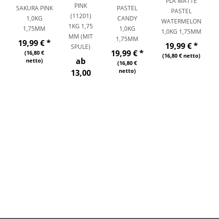
PLA MATTE
PINK
SAKURA PINK
PASTEL
PASTEL
(11201)
1,0KG
CANDY
WATERMELON
1KG 1,75
1,75MM
1,0KG
1,0KG 1,75MM
MM (MIT
1,75MM
19,99 €
*
19,99 €
*
SPULE)
19,99 €
*
(16,80 €
(16,80 € netto)
ab
netto)
(16,80 €
netto)
13,00
€
*
(10,92 €
netto)