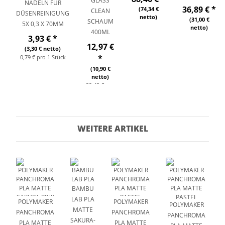
GLASS
NADELN FÜR
36,89 €
*
(74,34 €
CLEAN
DÜSENREINIGUNG
netto)
(31,00 €
SCHAUM
5X 0,3 X 70MM
netto)
400ML
3,93 €
*
12,97 €
(3,30 € netto)
0,79 € pro 1 Stück
*
(10,90 €
netto)
32,43 € pro
1 l
WEITERE ARTIKEL
BAMBU
LAB PLA
POLYMAKER
POLYMAKER
POLYMAKER
MATTE
PANCHROMA
PANCHROMA
PANCHROMA
SAKURA-
PLA MATTE
PLA MATTE