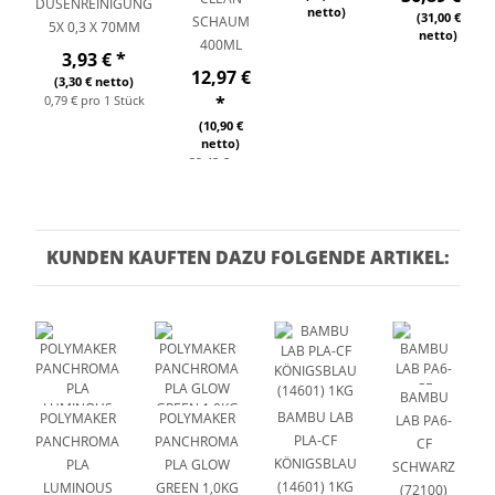
DÜSENREINIGUNG
netto)
(31,00 €
SCHAUM
5X 0,3 X 70MM
netto)
400ML
3,93 €
*
12,97 €
(3,30 € netto)
0,79 € pro 1 Stück
*
(10,90 €
netto)
32,43 € pro
1 l
KUNDEN KAUFTEN DAZU FOLGENDE ARTIKEL:
BAMBU
BAMBU LAB
POLYMAKER
POLYMAKER
LAB PA6-
PLA-CF
PANCHROMA
PANCHROMA
CF
KÖNIGSBLAU
PLA
PLA GLOW
SCHWARZ
(14601) 1KG
LUMINOUS
GREEN 1,0KG
(72100)