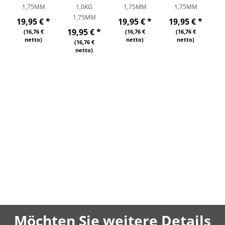
1,75MM
1,0KG
1,75MM
1,75MM
1,75MM
19,95 €
*
19,95 €
*
19,95 €
*
3
19,95 €
*
(16,76 €
(16,76 €
(16,76 €
netto)
netto)
netto)
(16,76 €
netto)
Möchten Sie weitere Details