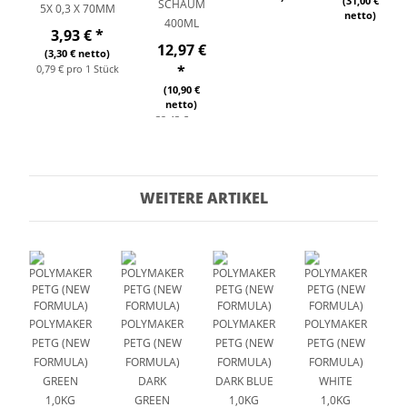
(31,00 €
SCHAUM
5X 0,3 X 70MM
netto)
400ML
3,93 €
*
12,97 €
(3,30 € netto)
0,79 € pro 1 Stück
*
(10,90 €
netto)
32,43 € pro
1 l
WEITERE ARTIKEL
POLYMAKER
POLYMAKER
POLYMAKER
POLYMAKER
P
PETG (NEW
PETG (NEW
PETG (NEW
PETG (NEW
FORMULA)
FORMULA)
FORMULA)
FORMULA)
GREEN
DARK
DARK BLUE
WHITE
1,0KG
GREEN
1,0KG
1,0KG