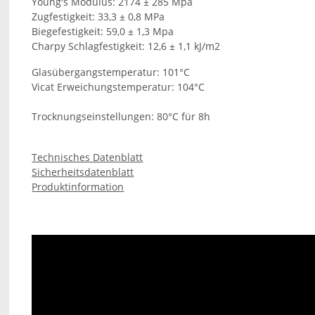
Young's Modulus: 2174 ± 285 Mpa
Zugfestigkeit: 33,3 ± 0,8 MPa
Biegefestigkeit: 59,0 ± 1,3 Mpa
Charpy Schlagfestigkeit: 12,6 ± 1,1 kJ/m2
Glasübergangstemperatur: 101°C
Vicat Erweichungstemperatur: 104°C
Trocknungseinstellungen: 80°C für 8h
Technisches Datenblatt
Sicherheitsdatenblatt
Produktinformation