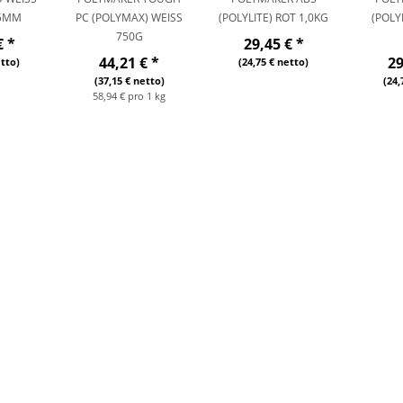
5MM
PC (POLYMAX) WEISS 7
(POLYLITE) ROT 1,0KG
(POLY
50G
€
*
29,45 €
*
44,21 €
*
2
etto)
(24,75 € netto)
(37,15 € netto)
(24,
58,94 € pro 1 kg