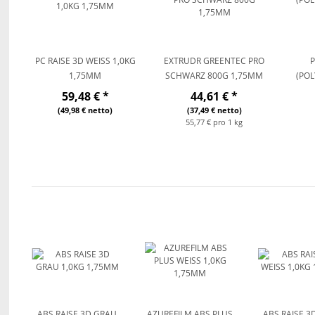
PC RAISE 3D WEISS 1,0KG 1
EXTRUDR GREENTEC PRO
,75MM
SCHWARZ 800G 1,75MM
(POL
59,48 €
*
44,61 €
*
(49,98 € netto)
(37,49 € netto)
55,77 € pro 1 kg
ABS RAISE 3D GRAU
AZUREFILM ABS PLUS
ABS RAISE 3D