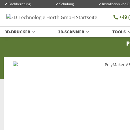
✔ Fachberatung
✔ Schulung
✔ Installation vor O
+49 (
3D-DRUCKER
3D-SCANNER
TOOLS
P