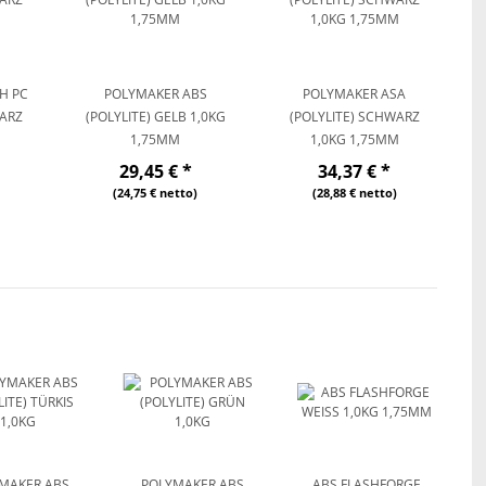
H PC
POLYMAKER ABS
POLYMAKER ASA
ARZ
(POLYLITE) GELB 1,0KG
(POLYLITE) SCHWARZ
1,75MM
1,0KG 1,75MM
29,45 €
*
34,37 €
*
(24,75 € netto)
(28,88 € netto)
g
MAKER ABS
POLYMAKER ABS
ABS FLASHFORGE