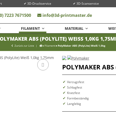
rt
✔ 3D-Druckservice
✔ 3D-Scanservice
0) 7223 7671500
info@3d-printmaster.de
FILAMENT
MATERIAL
WEI
OLYMAKER ABS (POLYLITE) WEISS 1,0KG 1,75MM
Zurück zur Liste
Filament
PolyMaker ABS (PolyLite) Weiß 1,0kg
POLYMAKER ABS (
Verzugsfest
Schlagfest
Kratzfest
Formbeständig
Langlebig