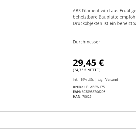
ABS Filament wird aus Erdöl 
beheiztbare Bauplatte empfohl
Druckobjekten ist ein beheiztb
Durchmesser
29,45 €
(24,75 € NETTO)
inkl. 19% USt. | zzgl.
Versand
Artikel:
PLABSW175
EAN:
6938936706298
HAN:
70629