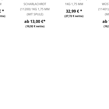
M
SCHARLACHROT
1KG 1,75 MM
WÜS
(11200) 1KG 1,75 MM
(11401
€
*
32,99 €
*
(MIT SPULE)
(M
etto)
(27,72 € netto)
ab 13,00 €
*
ab 
(10,92 € netto)
(10,