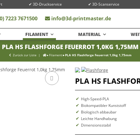
rt
✔ 3D-Druckservice
✔ 3D-Scanservice
0) 7223 7671500
info@3d-printmaster.de
FILAMENT
MATERIAL
WEI
PLA HS FLASHFORGE FEUERROT 1,0KG 1,75MM
Zurück zur Liste
Filament
PLA HS Flashforge Feuerrot 1,0kg 1,75mm
PLA HS FLASHFO
High-Speed-PLA
Biokompatibler Kunststoff
Biologisch abbaubar
Leichte Handhabung
Dimensionsstabil