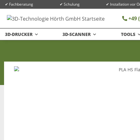
✔ Fachberatung
✔ Schulung
✔ Installation vor O
+49 (
3D-DRUCKER
3D-SCANNER
TOOLS