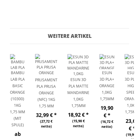
WEITERE ARTIKEL
BAMBU
ESUN
ESUN
LAB PLA
3D PLA+
3D PLA
ESUN 3D
PRUSAMENT
BASIC
ORANGE
HIGH
PLA MATTE
PLA PRUSA
ORANGE
1,0KG
SPEED
MANDARINE
ORANGE
(10300)
1,75MM
ORANG
1,0KG
(NFC) 1KG
1KG
1,0KG
1,75MM
1,75 MM
19,90
1,75 MM
1,75M
18,92 €
*
32,99 €
*
€
*
(MIT
23,68
(15,90 €
(27,72 €
(16,72 €
SPULE)
netto)
netto)
netto)
€
*
ab
(19,90 €