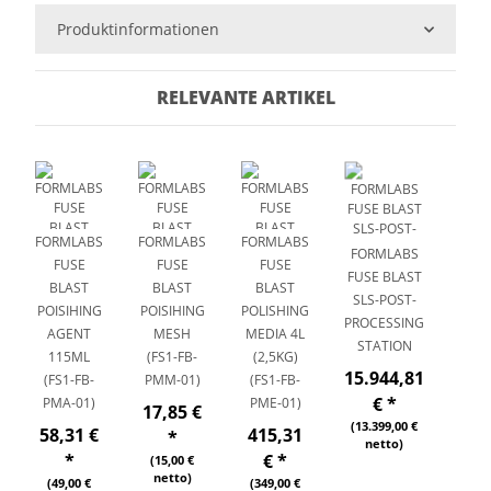
Produktinformationen
RELEVANTE ARTIKEL
FORMLABS
FORMLABS
FORMLABS
FORMLABS
FUSE
FUSE
FUSE
FUSE BLAST
BLAST
BLAST
BLAST
SLS-POST-
POISIHING
POISIHING
POLISHING
PROCESSING
AGENT
MESH
MEDIA 4L
STATION
115ML
(FS1-FB-
(2,5KG)
15.944,81
(FS1-FB-
PMM-01)
(FS1-FB-
€
*
PMA-01)
PME-01)
17,85 €
(13.399,00 €
58,31 €
415,31
*
netto)
*
€
*
(15,00 €
netto)
(49,00 €
(349,00 €