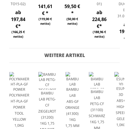
TO15-02)
01)
DUCL-
141,61
59,50 €
EO
ab
ab
€
*
*
31.08.
197,84
224,86
(119,00 €
(50,00 €
netto)
netto)
a
€
*
€
*
197,
(166,25 €
(188,96 €
netto)
netto)
€
*
(166,2
nett
WEITERE ARTIKEL
ESUN
BAMBU
BAMBU
BAMBU
3D
POLYMAKER
LAB
LAB
LAB PETG-
ABS+
HT-PLA-GF
ABS-GF
PETG-CF
CF
HIGH
POWER
ORANGE
(31100)
ZIEGELROT
SPEED
TOOL
(41300)
SCHWARZ
(31200)
GELB
YELLOW
1KG
1KG 1,75
1KG 1,75
1,0KG
1,0KG
1,75 MM
MM