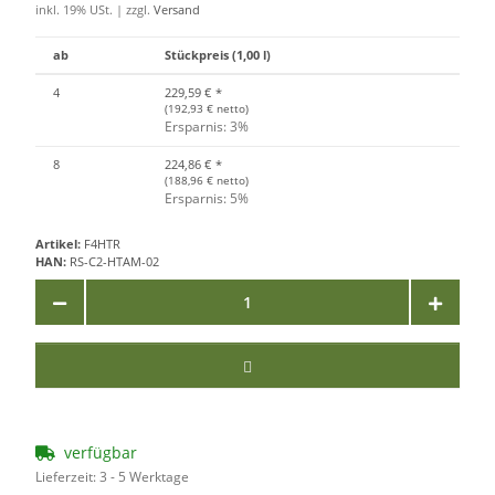
inkl. 19% USt. | zzgl.
Versand
ab
Stückpreis (1,00 l)
4
229,59 €
*
(192,93 € netto)
Ersparnis: 3%
8
224,86 €
*
(188,96 € netto)
Ersparnis: 5%
Artikel:
F4HTR
HAN:
RS-C2-HTAM-02
verfügbar
Lieferzeit:
3 - 5 Werktage