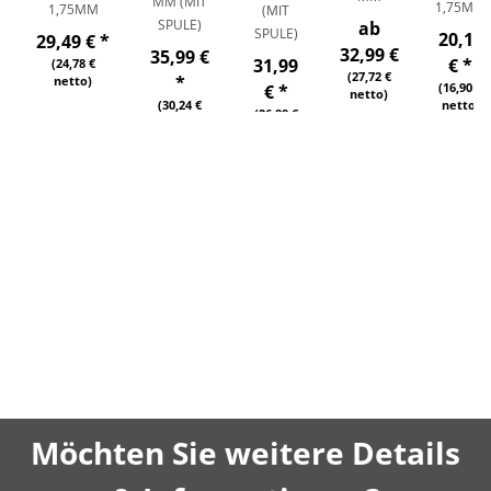
MM (MIT
1,75MM
1,75MM
(MIT
SPULE)
ab
SPULE)
20,11
29,49 €
*
32,99 €
35,99 €
31,99
€
*
(24,78 €
(27,72 €
*
netto)
(16,90 €
€
*
netto)
(30,24 €
netto)
(26,88 €
netto)
netto)
Möchten Sie weitere Details