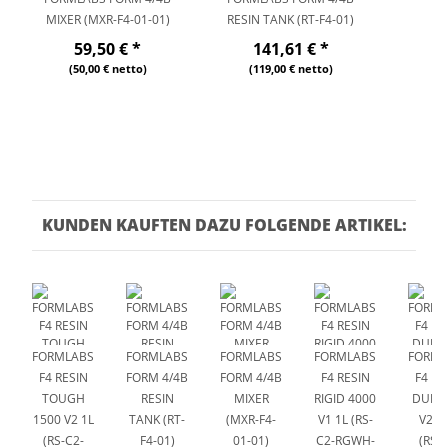
MIXER (MXR-F4-01-01)
RESIN TANK (RT-F4-01)
59,50 €
*
141,61 €
*
(50,00 € netto)
(119,00 € netto)
KUNDEN KAUFTEN DAZU FOLGENDE ARTIKEL:
FORMLABS
FORMLABS
FORMLABS
FORMLABS
FORML
F4 RESIN
FORM 4/4B
FORM 4/4B
F4 RESIN
F4 RE
TOUGH
RESIN
MIXER
RIGID 4000
DURA
1500 V2 1L
TANK (RT-
(MXR-F4-
V1 1L (RS-
V2.1 
(RS-C2-
F4-01)
01-01)
C2-RGWH-
(RS-C