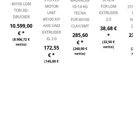
BALANCER
L
40100 LDM
MOTOR
FÜR LDM
10-14 KG
STAIN
TON 3D-
UNIT
EXTRUDER
TECNA
STE
DRUCKER
40100 X/Y
2.0
FÜR 40100
NOZ
10.599,00
AXIS UND
CLAY/3MT
2,
38,68 €
EXTRUDER
€
*
285,60
23,
*
XL 2.0
(8.906,72 €
€
*
(32,50 €
netto)
172,55
netto)
(240,00 €
(20,
netto)
net
€
*
(145,00 €
netto)