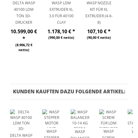
DELTA WASP
WASP LDM
WASP NOZZLE
40100 LDM
EXTRUDER XL
KIT FÜR XL
TON 3D-
3.0 FÜR 40100
EXTRUDER (4-6-
DRUCKER
CLAY
8)
10.599,00 €
1.178,10 €
*
107,10 €
*
(990,00 € netto)
(90,00 € netto)
*
(8.906,72 €
netto)
KUNDEN KAUFTEN DAZU FOLGENDE ARTIKEL:
WASP
WASP
WASP
WA
DELTA WASP
STEPPER
SCREW