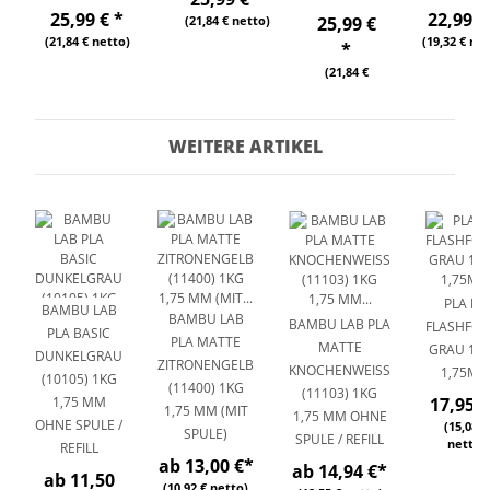
25,99 €
*
22,99 
(21,84 € netto)
25,99 €
(21,84 € netto)
(19,32 € net
*
(21,84 €
netto)
WEITERE ARTIKEL
PLA HS
BAMBU LAB
BAMBU LAB
BAMBU LAB PLA
FLASHFO
PLA BASIC
PLA MATTE
MATTE
GRAU 1,0
DUNKELGRAU
ZITRONENGELB
KNOCHENWEISS (
1,75M
(10105) 1KG
(11400) 1KG
11103) 1KG 1
1,75 MM
17,95 
1,75 MM (MIT
,75 MM OHNE S
OHNE SPULE /
(15,08 €
SPULE)
PULE / REFILL
netto)
REFILL
ab 13,00 €
*
ab 14,94 €
*
ab 11,50
(10,92 € netto)