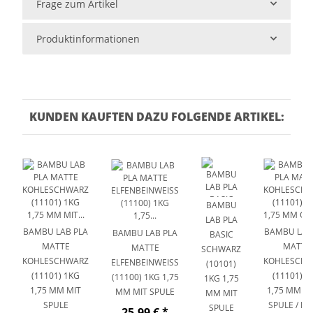
Frage zum Artikel
Produktinformationen
KUNDEN KAUFTEN DAZU FOLGENDE ARTIKEL:
BAMBU
LAB PLA
BAMBU LAB PLA
BAMBU LAB
BAMBU LAB PLA
BASIC
MATTE
MATTE
MATTE
SCHWARZ
KOHLESCHWARZ
KOHLESCH
ELFENBEINWEISS (
(10101)
(11101) 1KG
(11101) 1
11100) 1KG 1,75 M
1KG 1,75
1,75 MM MIT
1,75 MM O
M MIT SPULE
MM MIT
SPULE
SPULE / REF
SPULE
25,99 €
*